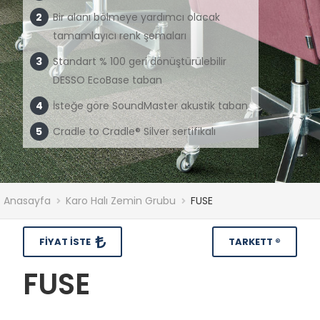
Bir alanı bölmeye yardımcı olacak
tamamlayıcı renk şemaları
Standart % 100 geri dönüştürülebilir
DESSO EcoBase taban
İsteğe göre SoundMaster akustik taban
Cradle to Cradle® Silver sertifikalı
Anasayfa
Karo Halı Zemin Grubu
FUSE
FIYAT İSTE
TARKETT ®
FUSE