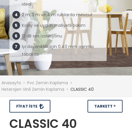
ideal
2 m, 3 m ve 4 m rulolarda mevcut
Kolay ve uygun maliyetli bakım
13 dB ses izolasyonu
İyi dayanıklılık için 0.40 mm aşınma
tabakası
Anasayfa
Pvc Zemin Kaplama
Heterojen Vinil Zemin Kaplama
CLASSIC 40
FIYAT İSTE
TARKETT ®
CLASSIC 40